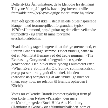
Dette stykke Århushistorie, dette klenodie fra dengang
T-ingene V-ar på 1-gelsk, havde jeg forventet ville
fremkalde præ-(tv)2-yota-agtige toner i mine højttalere..
Men dét gjorde det ikke. I stedet liflede bluesinspirerede
klange - med trommespillet i forgrunden, typisk
1970'er-Hammond, sprød guitar og den ellers velkendte
trompetlyd - sig frem til mine forvænte
ørechokoladeboller.
Hvad der dog tager længere tid at forlige ørerne med, er
Steffen Brandts unge stemme. Er det virkelig ham? Ja
det er. Men først fremme ved det tredje nummer, »The
Everlasting Gorgonzola« begynder den spæde
genkendelse. Den bliver mere tydelig i nummeret efter,
»When Every Song Is An Old Song«, som musikalsk i
øvrigt passer utrolig godt til sin titel, idet den
(parodistisk?) benytter sig af alle tænkelige klicheer
(men, easy now, no relation til Brandts optræden i
Kliché).
Vores nu velkendte Brandt kommer tydeligst frem på
den korte, men lystige »Parasite«, den mere
rock'n'rollprægede »Rock Hilda Aus Hamburg
(Hamburg A'Gogo)« og afslutningsballaden, som er