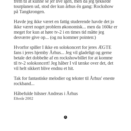
frem til at kunne se jer live igen, men da jeg tjekkede
tourplanen ud, stod der kun århus én gang: Rockshow
på Tangkrongen.
Havde jeg ikke været en fattig studerende havde det jo
ikke været noget problem økonomisk... men da 160kr er
meget for kun at høre tv-2 i en times tid måtte jeg
desværre give op... (og nu kommer pointen:)
Hvorfor spiller I ikke en solokoncert for jeres ÆGTE
fans i jeres hjemby Århus... Jeg vil gladeligt og gerne
betale det dobbelte af en rockshowbillet for at komme
til tv-2 solokoncert! Jeg håber I vil tænke over det, det
vil helt sikkert blive endnu et hit.
Tak for fantastiske melodier og tekster til Århus' eneste
rockband...
Håbefulde hilsner Andreas i Århus
Efterår 2002