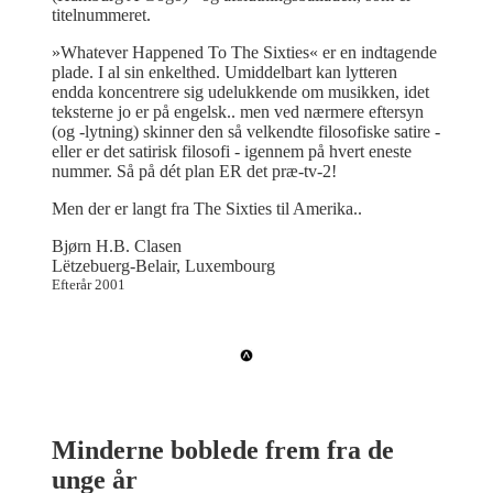
titelnummeret.
»Whatever Happened To The Sixties« er en indtagende
plade. I al sin enkelthed. Umiddelbart kan lytteren
endda koncentrere sig udelukkende om musikken, idet
teksterne jo er på engelsk.. men ved nærmere eftersyn
(og -lytning) skinner den så velkendte filosofiske satire -
eller er det satirisk filosofi - igennem på hvert eneste
nummer. Så på dét plan ER det præ-tv-2!
Men der er langt fra The Sixties til Amerika..
Bjørn H.B. Clasen
Lëtzebuerg-Belair, Luxembourg
Efterår 2001
Minderne boblede frem fra de
unge år