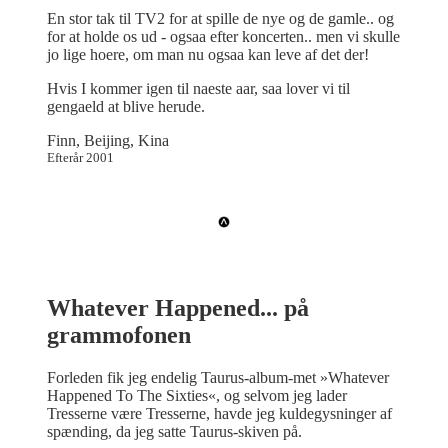
En stor tak til TV2 for at spille de nye og de gamle.. og
for at holde os ud - ogsaa efter koncerten.. men vi skulle
jo lige hoere, om man nu ogsaa kan leve af det der!
Hvis I kommer igen til naeste aar, saa lover vi til
gengaeld at blive herude.
Finn, Beijing, Kina
Efterår 2001
Whatever Happened... på
grammofonen
Forleden fik jeg endelig Taurus-album-met »Whatever
Happened To The Sixties«, og selvom jeg lader
Tresserne være Tresserne, havde jeg kuldegysninger af
spænding, da jeg satte Taurus-skiven på.