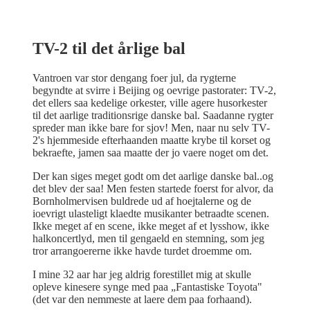
TV-2 til det årlige bal
Vantroen var stor dengang foer jul, da rygterne
begyndte at svirre i Beijing og oevrige pastorater: TV-2,
det ellers saa kedelige orkester, ville agere husorkester
til det aarlige traditionsrige danske bal. Saadanne rygter
spreder man ikke bare for sjov! Men, naar nu selv TV-
2's hjemmeside efterhaanden maatte krybe til korset og
bekraefte, jamen saa maatte der jo vaere noget om det.
Der kan siges meget godt om det aarlige danske bal..og
det blev der saa! Men festen startede foerst for alvor, da
Bornholmervisen buldrede ud af hoejtalerne og de
ioevrigt ulasteligt klaedte musikanter betraadte scenen.
Ikke meget af en scene, ikke meget af et lysshow, ikke
halkoncertlyd, men til gengaeld en stemning, som jeg
tror arrangoererne ikke havde turdet droemme om.
I mine 32 aar har jeg aldrig forestillet mig at skulle
opleve kinesere synge med paa „Fantastiske Toyota"
(det var den nemmeste at laere dem paa forhaand).