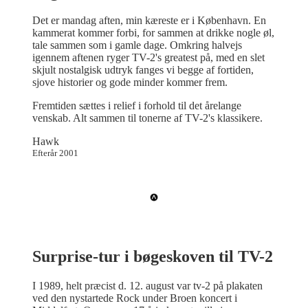
Det er mandag aften, min kæreste er i København. En
kammerat kommer forbi, for sammen at drikke nogle øl,
tale sammen som i gamle dage. Omkring halvejs
igennem aftenen ryger TV-2's greatest på, med en slet
skjult nostalgisk udtryk fanges vi begge af fortiden,
sjove historier og gode minder kommer frem.
Fremtiden sættes i relief i forhold til det årelange
venskab. Alt sammen til tonerne af TV-2's klassikere.
Hawk
Efterår 2001
Surprise-tur i bøgeskoven til TV-2
I 1989, helt præcist d. 12. august var tv-2 på plakaten
ved den nystartede Rock under Broen koncert i