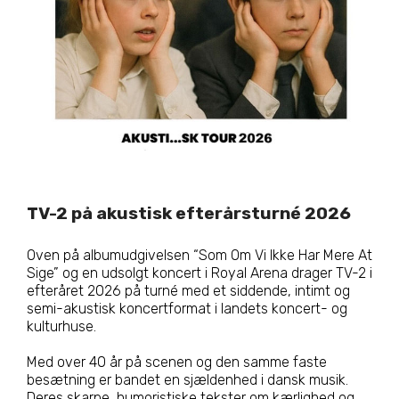
TV-2 på akustisk efterårsturné 2026
Oven på albumudgivelsen “Som Om Vi Ikke Har Mere At
Sige” og en udsolgt koncert i Royal Arena drager TV-2 i
efteråret 2026 på turné med et siddende, intimt og
semi-akustisk koncertformat i landets koncert- og
kulturhuse.
Med over 40 år på scenen og den samme faste
besætning er bandet en sjældenhed i dansk musik.
Deres skarpe, humoristiske tekster om kærlighed og