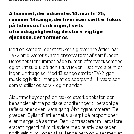
Albummet, der udsendes 14. marts '25,
rummer 13 sange, der hver især sætter fokus
på tidens udfordringer, livets
uforudsigelighed og de store, vigtige
øjeblikke, der former os
Med en karriere, der strækker sig over fire årtier, har
TV-2 altid været skarpe observatører af samfundet.
Deres tekster rummer både humor, eftertænksomhed
og et kritisk blik på den tid, vi lever i. Det nye album er
ingen undtagelse. Med 13 sange sætter TV-2 igen
musik og lyrik til mange af de spørgsmål i tilværelsen,
som vi stiller os selv - og hinanden.
Albummet byder på en række stærke tekster, der
behandler alt fra politiske prioriteringer til personlige
refleksioner over livets gang. Åbningsnummeret "De
græder i Jylland" stiller f.eks. skarpt på proportioner –
eller mangel på samme. Den kontrasterer milliardstore
erstatninger til få minkavlere med relativ beskeden
nødhjælp til millioner af sultende børn og viser med et