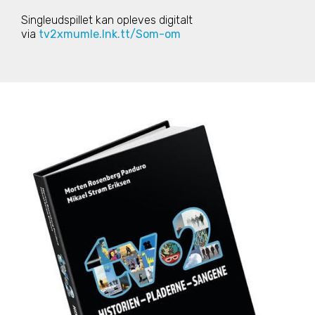
Singleudspillet kan opleves digitalt
via
tv2xmumle.lnk.tt/Som-om