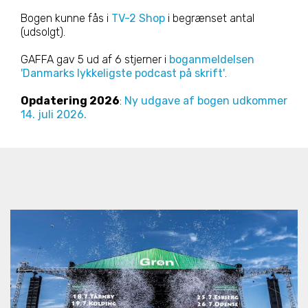
Bogen kunne fås i
TV-2 Shop
i begrænset antal
(udsolgt).
GAFFA gav 5 ud af 6 stjerner i
boganmeldelsen
'Danmarks lykkeligste podcast på skrift'
.
Opdatering 2026
:
Ny udgave af bogen udkommer
14. juli 2026.