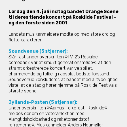
Lørdag den 4. juli indtog bandet Orange Scene
til deres tiende koncert på Roskilde Festival –
og den første siden 2001
Landets musikanmeldere mødte op med store ord og
flotte karakterer:
Soundvenue (5 stjerner):
Slår fast under overskriften »TV-2’s Roskilde-
comeback var et smukt generationsmøde«
,
at den
stramt orkestrerede koncert var velspillet,
charmerende og folkelig i absolut bedste forstand.
Soundvenue konkluderer, at bandet med al tydelighed
viste, at de stadig hører hjemme på Roskilde Festivals
største scene.
Jyllands-Posten (5 stjerner):
Under overskriften »Aarhus-folkefest i Roskilde«
meldes der om en veteranlektion med
»langtidsholdbarhed og raketbrændstof i
refrænerne«
.
Musikanmelder Anders Houmøller