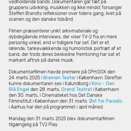
vedholdende bands. Dokumentaren går tæt på
gruppens udvikling, musikken og ikke mindst forsanger
Steffen Brandts refleksioner over tidens gang, livet på
scenen og den danske tidsånd.
Filmen præsenterer unikt arkivmateriale og
dybdegående interviews, der viser TV-2 fra en mere
personlig vinkel, end vi tidligere har set. Det er et
rørende, tankevækkende og humoristisk portræt af et
band, der trods deres beskedne fremtoning har sat et
markant aftryk på dansk musik.
Dokumentarfilmen havde premiere på CPH:DOX den
24. marts 2025 i
Bremen Teater
i København. Derefter
kunne dokumentaren ses i Kalundborg i
Kino – Den
Blå Engel
den 28. marts,
Grand Teatret
i København
den 30. marts, i Cinemateket hos Det Danske
Filminstitut i København den 31. marts.
Øst for Paradis
i Aarhus har den på programmet i april måned.
Mandag den 31. marts 2025 blev dokumentarfilmen
tilgængelig på TV2 Play.