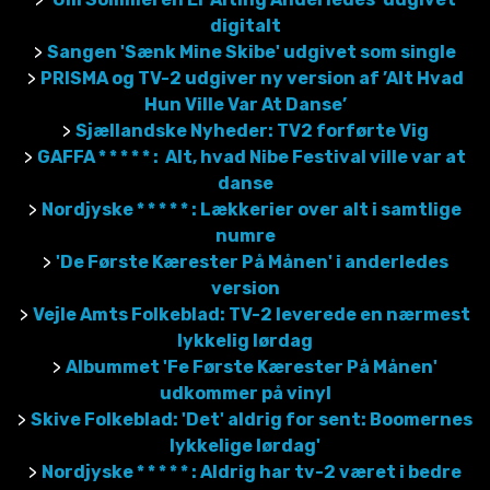
digitalt
>
Sangen 'Sænk Mine Skibe' udgivet som single
>
PRISMA og TV-2 udgiver ny version af ’Alt Hvad
Hun Ville Var At Danse’
>
Sjællandske Nyheder: TV2 forførte Vig
>
GAFFA * * * * * : Alt, hvad Nibe Festival ville var at
danse
>
Nordjyske * * * * * : Lækkerier over alt i samtlige
numre
>
'De Første Kærester På Månen' i anderledes
version
>
Vejle Amts Folkeblad: TV-2 leverede en nærmest
lykkelig lørdag
>
Albummet 'Fe Første Kærester På Månen'
udkommer på vinyl
>
Skive Folkeblad: 'Det' aldrig for sent: Boomernes
lykkelige lørdag'
>
Nordjyske * * * * * : Aldrig har tv-2 været i bedre