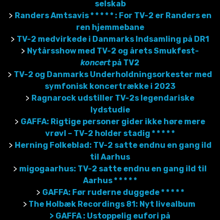
selskab
>
Randers Amtsavis * * * * * :
For TV-2 er Randers en
ren hjemmebane
>
TV-2 medvirkede i Danmarks Indsamling på DR1
>
Nytårsshow med TV-2 og årets Smukfest-
koncert
på TV2
>
TV-2 og Danmarks Underholdningsorkester med
symfonisk koncertrække i 2023
>
Ragnarock udstiller TV-2s legendariske
lydstudie
>
GAFFA: Rigtige personer gider ikke høre mere
vrøvl – TV-2 holder stadig * * * * *
>
Herning Folkeblad: TV-2 satte endnu en gang ild
til Aarhus
>
migogaarhus: TV-2 satte endnu en gang ild til
Aarhus * * * * *
>
GAFFA: Før ruderne duggede * * * * *
>
The Holbæk Recordings 81: Nyt livealbum
> GAFFA : Ustoppelig eufori på