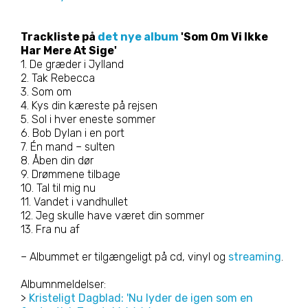
Trackliste på
det nye album
'Som Om Vi Ikke
Har Mere At Sige'
1. De græder i Jylland
2. Tak Rebecca
3. Som om
4. Kys din kæreste på rejsen
5. Sol i hver eneste sommer
6. Bob Dylan i en port
7. Én mand – sulten
8. Åben din dør
9. Drømmene tilbage
10. Tal til mig nu
11. Vandet i vandhullet
12. Jeg skulle have været din sommer
13. Fra nu af
– Albummet er tilgængeligt på cd, vinyl og
streaming
.
Albumnmeldelser:
>
Kristeligt Dagblad: 'Nu lyder de igen som en