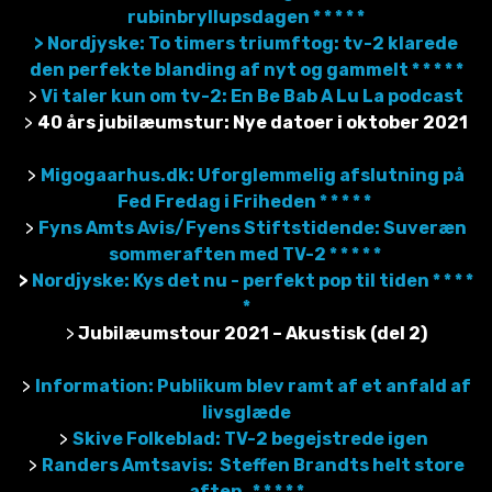
rubinbryllupsdagen * * * * *
> Nordjyske: To timers triumftog: tv-2 klarede
den perfekte blanding af nyt og gammelt * * * * *
>
Vi taler kun om tv-2: En Be Bab A Lu La podcast
>
40 års jubilæumstur: Nye datoer i oktober 2021
>
Migogaarhus.dk: Uforglemmelig afslutning på
Fed Fredag i Friheden * * * * *
>
Fyns Amts Avis/Fyens Stiftstidende: Suveræn
sommeraften med TV-2 * * * * *
>
Nordjyske: Kys det nu - perfekt pop til tiden * * * *
*
>
Jubilæumstour 2021 – Akustisk (del 2)
>
Information: Publikum blev ramt af et anfald af
livsglæde
>
Skive Folkeblad: TV-2 begejstrede igen
>
Randers Amtsavis: Steffen Brandts helt store
aften * * * * *