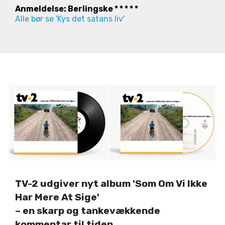
Anmeldelse: Berlingske * * * * *
Alle bør se 'Kys det satans liv'
TV-2 udgiver nyt album 'Som Om Vi Ikke
Har Mere At Sige'
– en skarp og tankevækkende
kommentar til tiden