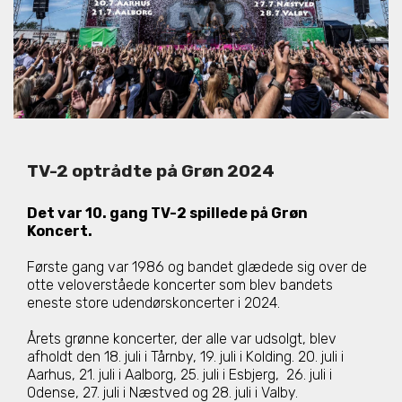
TV-2 optrådte på Grøn 2024
Det var 10. gang TV-2 spillede på Grøn
Koncert.
Første gang var 1986 og bandet glædede sig over de
otte veloverståede koncerter som blev bandets
eneste store udendørskoncerter i 2024.
Copyright © TV-2 & Stjernekasterne - Oplysninger kan frit
Årets grønne koncerter, der alle var udsolgt, blev
citeres med kildeangivelse · Redaktion & layout:
afholdt den 18. juli i Tårnby,
19. juli i Kolding.
20. juli i
Stjernekasterne
·
Privatlivspolitik
Aarhus,
21. juli i Aalborg,
25. juli i Esbjerg,
26. juli i
Odense,
27. juli i Næstved og
28. juli i Valby.