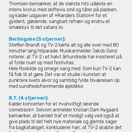
Thomsen bemærker, at de største hits udløste en
intens livsrus med skiftevis smil og tårer på pladsen,
og kalder udgaven af »Randers Station« for et
gyldent, glødende, sangbart refræn og endnu et
smækkys til det satans liv.
Berlingske (5 stjerner):
Steffen Brandt og TV-2 kørte alt og alle over med 80
minutter lang hitparade:
Musikanmelder Jakob Genz
noterer, at TV-2 i et halvt århundrede har insisteret på
at fylde nuet op med festivitas.
Hele Roskilde og omegn sang med. Som kun TV-2 kan
få folk til at gøre.
Det var et studie i kunsten at
punktere livets alvor og samtidig fylde tilværelsen op
med sundhedsfremmende øjeblikke.
B.T. (4 stjerner):
Kalder koncerten for et »vanvittigt rørende
comeback«. Selvom anmelder Kristian Dam Nygaard
bemærker, at bandet traf et modigt valg ved også at
give plads til det helt nye materiale og glemte sager
fra bagkataloget, konkluderer han, at TV-2 skabte det