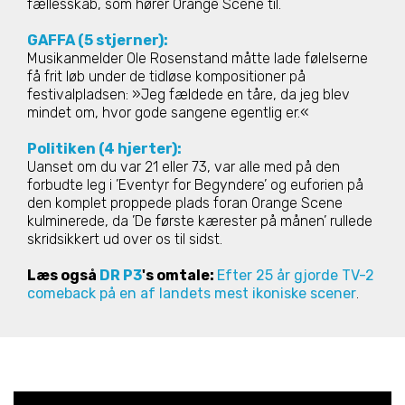
fællesskab, som hører Orange Scene til.
GAFFA (5 stjerner):
Musikanmelder Ole Rosenstand måtte lade følelserne
få frit løb under de tidløse kompositioner på
festivalpladsen: »Jeg fældede en tåre, da jeg blev
mindet om, hvor gode sangene egentlig er.«
Politiken (4 hjerter):
Uanset om du var 21 eller 73, var alle med på den
forbudte leg i ’Eventyr for Begyndere’ og euforien på
den komplet proppede plads foran Orange Scene
kulminerede, da ’De første kærester på månen’ rullede
skridsikkert ud over os til sidst.
Læs også
DR P3
's omtale:
Efter 25 år gjorde TV-2
comeback på en af landets mest ikoniske scener
.