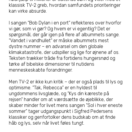
klassisk TV-2 greb, hvordan samfundets prioriteringer
kan virke absurde.
I sangen "Bob Dylan i en port" reflekteres over hvorfor
vi gør, som vi gør? Og hvem er vi egentlig? Det er
spørgsmål, der går igen på flere af albummets sange.
"Vandet i vandhullet" er måske albummets mest
dystre nummer – en advarsel om den globale
klimakatastrofe, der udspiller sig lige for øjnene af os.
Teksten trækker tråde fra fortidens hungersnød og
tørke af bibelske dimensioner til nutidens
menneskeskabte forandringer.
Men TV-2 er ikke kun kritik – der er også plads til lys og
optimisme. "Tak, Rebecca" er en hyldest til
ungdommens livsglæde, og "Kys din kæreste på
rejsen" handler om at værdsætte de øjeblikke, der
skaber minder for livet mens sangen "Sol i hver eneste
sommer" tager udgangspunkt i Sigfred Pedersens
klassiker og genfortolker dens budskab om at finde
håb og lys, selv når livet føles tungt.