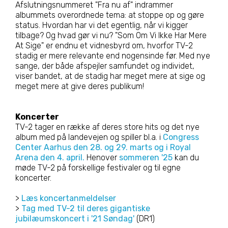
Afslutningsnummeret "Fra nu af" indrammer
albummets overordnede tema: at stoppe op og gøre
status. Hvordan har vi det egentlig, når vi kigger
tilbage? Og hvad gør vi nu? "Som Om Vi Ikke Har Mere
At Sige" er endnu et vidnesbyrd om, hvorfor TV-2
stadig er mere relevante end nogensinde før. Med nye
sange, der både afspejler samfundet og individet,
viser bandet, at de stadig har meget mere at sige og
meget mere at give deres publikum!
Koncerter
TV-2 tager en række af deres store hits og det nye
album med på landevejen og spiller bl.a. i
Congress
Center Aarhus den 28. og 29. marts og i Royal
Arena den 4. april.
Henover
sommeren '25
kan du
møde TV-2 på forskellige festivaler og til egne
koncerter.
>
Læs koncertanmeldelser
>
Tag med TV-2 til deres gigantiske
jubilæumskoncert i '21 Søndag'
(DR1)