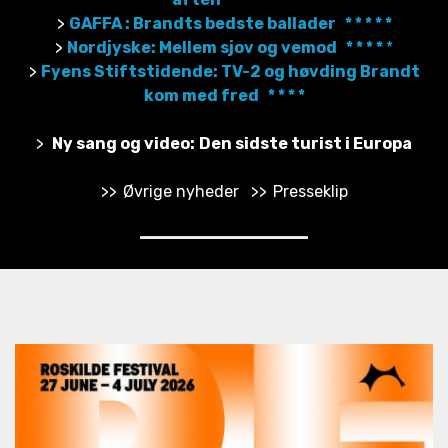
>
GAFFA : Brandts bedste ballader * * * * *
>
Nordjyske: Mellem sjov og vemod * * * *
*
>
Fyens Stiftstidende: TV-2 og høvding Brandt
kom med fred * * * *
>
Ny sang og video:
Den sidste turist i Europa
>>
Øvrige nyheder
>>
Presseklip