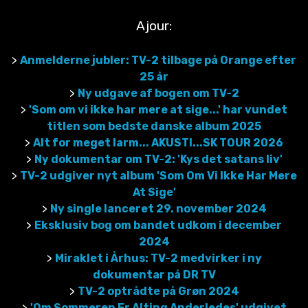
Ajour:
>
Anmelderne jubler: TV-2 tilbage på Orange efter
25 år
>
Ny udgave af bogen om TV-2
>
'Som om vi ikke har mere at sige...' har vundet
titlen som bedste danske album 2025
>
Alt for meget larm... AKUSTI...SK TOUR 2026
>
Ny dokumentar om TV-2: 'Kys det satans liv'
>
TV-2 udgiver nyt album 'Som Om Vi Ikke Har Mere
At Sige'
>
Ny single lanceret 29. november 2024
>
Eksklusiv bog om bandet udkom i december
2024
>
Miraklet i Århus: TV-2 medvirker i ny
dokumentar på DR TV
>
TV-2 optrådte på Grøn 2024
>
'Om Sommeren Er Alting Anderledes' udgivet