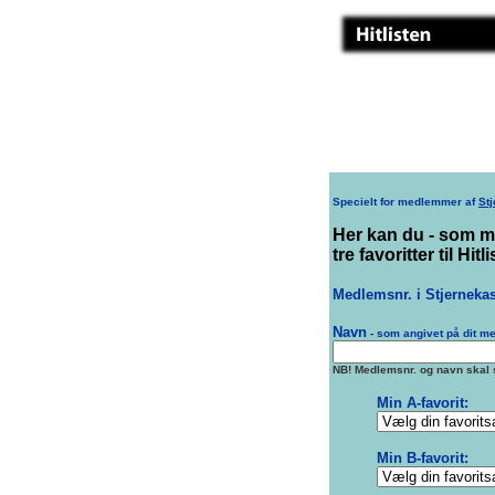
Specielt for medlemmer af
St
Her kan du - som m
tre favoritter til Hitl
Medlemsnr. i Stjernekas
Navn
- som angivet på dit me
NB! Medlemsnr. og navn skal
Min A-favorit:
Min B-favorit: