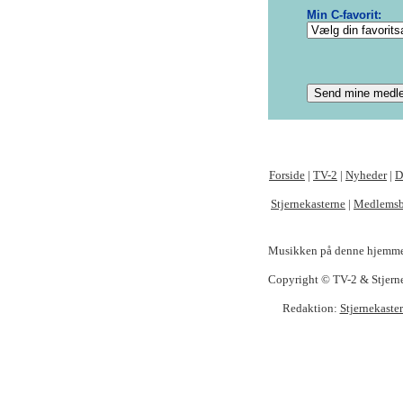
Min C-favorit:
Forside
|
TV-2
|
Nyheder
|
D
Stjernekasterne
|
Medlemsb
Musikken på denne hjemmesid
Copyright © TV-2 & Stjernek
Redaktion:
Stjernekaste