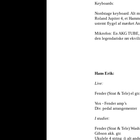
Keyboards:
Nordstage keyboard. Alt mu
Roland Jupiter 4, et Ham
ustemt flygel af mærket An
Mikrofon: En AKG TUBE, 
den legendariske rør ekvili
Hans Erik:
Live:
Fender (Strat & Tele) el gtr.
Vox - Fender amp’s
Div. pedal arrangementer
I studiet:
Fender (Strat & Tele) Washb
Gibson akk. gtr.
Ukulele 4 string (i alt and