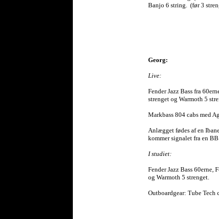
Banjo 6 string. (før 3 stren
Georg:
Live:
Fender Jazz Bass fra 60ern
strenget og Warmoth 5 stre
Markbass 804 cabs med A
Anlægget fødes af en Ibane
kommer signalet fra en BBS
I studiet:
Fender Jazz Bass 60erne, 
og Warmoth 5 strenget.
Outboardgear: Tube Tech c