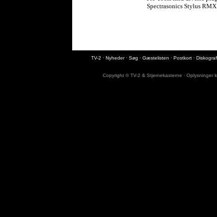
Spectrasonics Stylus RMX
TV-2
·
Nyheder
·
Søg
·
Gæstelisten
·
Postkort
·
Diskograf
Copyright © TV-2 & Stjernekasterne · Oplysninger ka