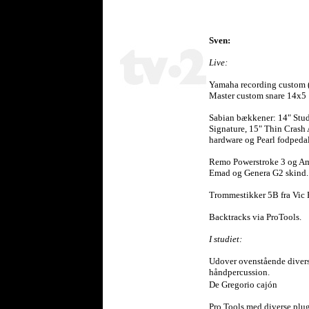
Sven:
Live:
Yamaha recording custom (
Master custom snare 14x5 
Sabian bækkener: 14" Stu
Signature, 15" Thin Crash
hardware og Pearl fodpedal
Remo Powerstroke 3 og Amb
Emad og Genera G2 skind.
Trommestikker 5B fra Vic F
Backtracks via ProTools.
I studiet:
Udover ovenstående diver
håndpercussion.
.
De Gregorio cajón
Pro Tools med diverse plug