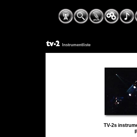
Instrumentliste
TV-2s instrume
p