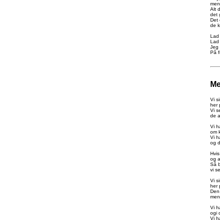
men 
Alt 
det g
Det
de k
Lad 
Lad 
Jeg 
På f
Me
Vi s
her 
Vi s
de a
Vi h
om k
Vi h
og d
Hvis 
og a
Så b
vi s
Vi si
her 
Den
men 
Vi h
ogi 
Vi h