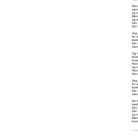
Den 
men 
og t
Men
og d
Det 
Det 
Jeg 
for 
bare
Dø i
mens
Og h
forst
hvad
Hun 
og o
Hun 
Hun 
Jeg 
for 
bare
Dø i
mens
De f
med 
Det 
Der
og m
Man 
hvor