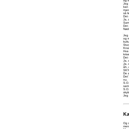
og n
Jeg 
kan
mang
så l
Det 
Ja, 
Samf
Det 
Nød
Jeg 
og 
kult
Stur
Knal
Hva 
kris
Det 
Ja, 
Ja, 
åh, 
SKY
De a
Det'
nu.
S.O.
samf
S.O.
skyl
Jeg 
Kæ
Og s
mens