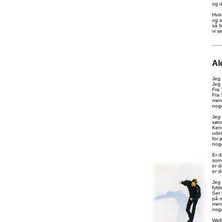
og d
Hvis 
og a
så b
vi s
Al
Jeg 
Jeg 
Fra 
Fra 
men 
noge
Jeg
søn
Ken
uden
for 
noge
Er d
som 
er d
er d
Jeg 
fyld
Set 
på m
men 
noge
Well