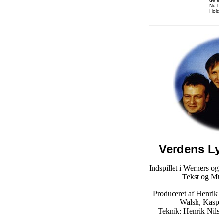
de e
Nu b
Hold
Verdens L
Indspillet i Werners o
Tekst og Mu
Produceret af Henrik
Walsh, Kasp
Teknik: Henrik Nils