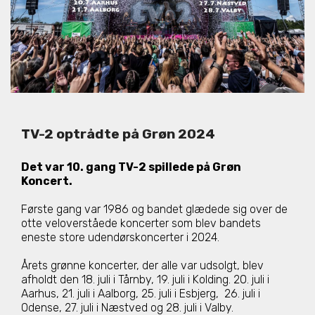
TV-2 optrådte på Grøn 2024
Det var 10. gang TV-2 spillede på Grøn
Koncert.
Første gang var 1986 og bandet glædede sig over de
otte veloverståede koncerter som blev bandets
eneste store udendørskoncerter i 2024.
Copyright © TV-2 & Stjernekasterne - Oplysninger kan frit
Årets grønne koncerter, der alle var udsolgt, blev
citeres med kildeangivelse · Redaktion & layout:
afholdt den 18. juli i Tårnby,
19. juli i Kolding.
20. juli i
Stjernekasterne
·
Privatlivspolitik
Aarhus,
21. juli i Aalborg,
25. juli i Esbjerg,
26. juli i
Odense,
27. juli i Næstved og
28. juli i Valby.