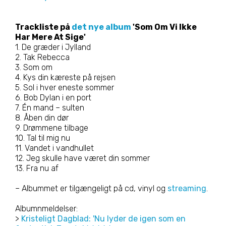
Trackliste på
det nye album
'Som Om Vi Ikke
Har Mere At Sige'
1. De græder i Jylland
2. Tak Rebecca
3. Som om
4. Kys din kæreste på rejsen
5. Sol i hver eneste sommer
6. Bob Dylan i en port
7. Én mand – sulten
8. Åben din dør
9. Drømmene tilbage
10. Tal til mig nu
11. Vandet i vandhullet
12. Jeg skulle have været din sommer
13. Fra nu af
– Albummet er tilgængeligt på cd, vinyl og
streaming
.
Albumnmeldelser:
>
Kristeligt Dagblad: 'Nu lyder de igen som en