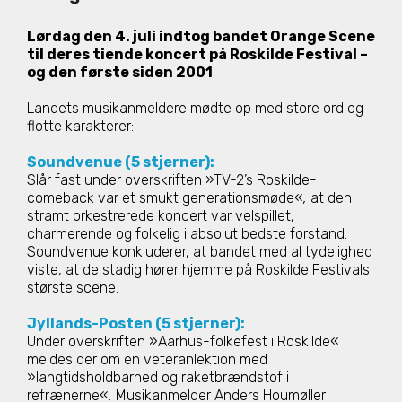
Lørdag den 4. juli indtog bandet Orange Scene
til deres tiende koncert på Roskilde Festival –
og den første siden 2001
Landets musikanmeldere mødte op med store ord og
flotte karakterer:
Soundvenue (5 stjerner):
Slår fast under overskriften »TV-2’s Roskilde-
comeback var et smukt generationsmøde«
,
at den
stramt orkestrerede koncert var velspillet,
charmerende og folkelig i absolut bedste forstand.
Soundvenue konkluderer, at bandet med al tydelighed
viste, at de stadig hører hjemme på Roskilde Festivals
største scene.
Jyllands-Posten (5 stjerner):
Under overskriften »Aarhus-folkefest i Roskilde«
meldes der om en veteranlektion med
»langtidsholdbarhed og raketbrændstof i
refrænerne«
.
Musikanmelder Anders Houmøller