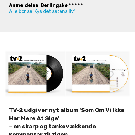
Anmeldelse: Berlingske * * * * *
Alle bør se 'Kys det satans liv'
TV-2 udgiver nyt album 'Som Om Vi Ikke
Har Mere At Sige'
– en skarp og tankevækkende
kommentar til tiden