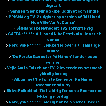
digitalt
>
Sangen 'Sænk Mine Skibe' udgivet som single
>
PRISMA og TV-2 udgiver ny version af ’Alt Hvad
Hun Ville Var At Danse’
>
Sjællandske Nyheder: TV2 forførte Vig
>
GAFFA * * * * * : Alt, hvad Nibe Festival ville var at
danse
>
Nordjyske * * * * * : Lækkerier over alt i samtlige
numre
>
'De Første Kærester På Månen' i anderledes
version
>
Vejle Amts Folkeblad: TV-2 leverede en nærmest
lykkelig lørdag
>
Albummet 'Fe Første Kærester På Månen'
udkommer på vinyl
>
Skive Folkeblad: 'Det' aldrig for sent: Boomernes
lykkelige lørdag'
>
Nordjyske * * * * * : Aldrig har tv-2 været i bedre