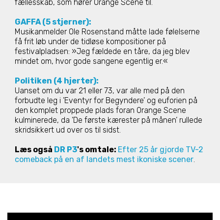
fællesskab, som hører Orange Scene til.
GAFFA (5 stjerner):
Musikanmelder Ole Rosenstand måtte lade følelserne
få frit løb under de tidløse kompositioner på
festivalpladsen: »Jeg fældede en tåre, da jeg blev
mindet om, hvor gode sangene egentlig er.«
Politiken (4 hjerter):
Uanset om du var 21 eller 73, var alle med på den
forbudte leg i ’Eventyr for Begyndere’ og euforien på
den komplet proppede plads foran Orange Scene
kulminerede, da ’De første kærester på månen’ rullede
skridsikkert ud over os til sidst.
Læs også
DR P3
's omtale:
Efter 25 år gjorde TV-2
comeback på en af landets mest ikoniske scener
.