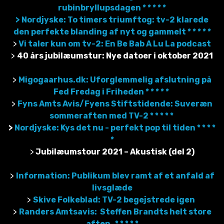
rubinbryllupsdagen * * * * *
> Nordjyske: To timers triumftog: tv-2 klarede
den perfekte blanding af nyt og gammelt * * * * *
>
Vi taler kun om tv-2: En Be Bab A Lu La podcast
>
40 års jubilæumstur: Nye datoer i oktober 2021
>
Migogaarhus.dk: Uforglemmelig afslutning på
Fed Fredag i Friheden * * * * *
>
Fyns Amts Avis/Fyens Stiftstidende: Suveræn
sommeraften med TV-2 * * * * *
>
Nordjyske: Kys det nu - perfekt pop til tiden * * * *
*
>
Jubilæumstour 2021 – Akustisk (del 2)
>
Information: Publikum blev ramt af et anfald af
livsglæde
>
Skive Folkeblad: TV-2 begejstrede igen
>
Randers Amtsavis: Steffen Brandts helt store
aften * * * * *