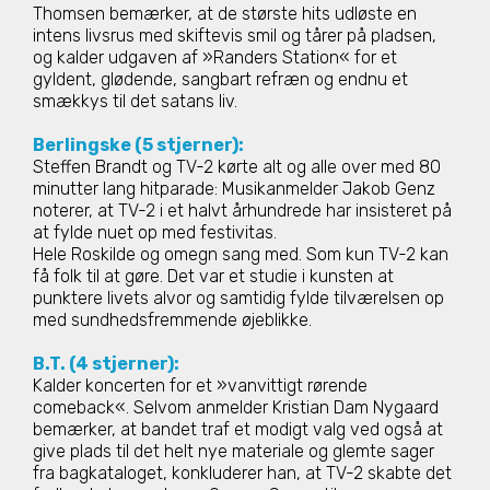
Thomsen bemærker, at de største hits udløste en
intens livsrus med skiftevis smil og tårer på pladsen,
og kalder udgaven af »Randers Station« for et
gyldent, glødende, sangbart refræn og endnu et
smækkys til det satans liv.
Berlingske (5 stjerner):
Steffen Brandt og TV-2 kørte alt og alle over med 80
minutter lang hitparade:
Musikanmelder Jakob Genz
noterer, at TV-2 i et halvt århundrede har insisteret på
at fylde nuet op med festivitas.
Hele Roskilde og omegn sang med. Som kun TV-2 kan
få folk til at gøre.
Det var et studie i kunsten at
punktere livets alvor og samtidig fylde tilværelsen op
med sundhedsfremmende øjeblikke.
B.T. (4 stjerner):
Kalder koncerten for et »vanvittigt rørende
comeback«. Selvom anmelder Kristian Dam Nygaard
bemærker, at bandet traf et modigt valg ved også at
give plads til det helt nye materiale og glemte sager
fra bagkataloget, konkluderer han, at TV-2 skabte det