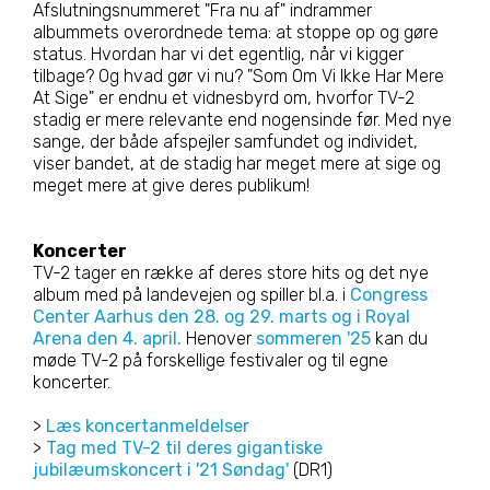
Afslutningsnummeret "Fra nu af" indrammer
albummets overordnede tema: at stoppe op og gøre
status. Hvordan har vi det egentlig, når vi kigger
tilbage? Og hvad gør vi nu? "Som Om Vi Ikke Har Mere
At Sige" er endnu et vidnesbyrd om, hvorfor TV-2
stadig er mere relevante end nogensinde før. Med nye
sange, der både afspejler samfundet og individet,
viser bandet, at de stadig har meget mere at sige og
meget mere at give deres publikum!
Koncerter
TV-2 tager en række af deres store hits og det nye
album med på landevejen og spiller bl.a. i
Congress
Center Aarhus den 28. og 29. marts og i Royal
Arena den 4. april.
Henover
sommeren '25
kan du
møde TV-2 på forskellige festivaler og til egne
koncerter.
>
Læs koncertanmeldelser
>
Tag med TV-2 til deres gigantiske
jubilæumskoncert i '21 Søndag'
(DR1)