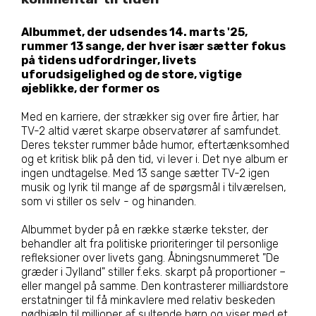
Albummet, der udsendes 14. marts '25,
rummer 13 sange, der hver især sætter fokus
på tidens udfordringer, livets
uforudsigelighed og de store, vigtige
øjeblikke, der former os
Med en karriere, der strækker sig over fire årtier, har
TV-2 altid været skarpe observatører af samfundet.
Deres tekster rummer både humor, eftertænksomhed
og et kritisk blik på den tid, vi lever i. Det nye album er
ingen undtagelse. Med 13 sange sætter TV-2 igen
musik og lyrik til mange af de spørgsmål i tilværelsen,
som vi stiller os selv - og hinanden.
Albummet byder på en række stærke tekster, der
behandler alt fra politiske prioriteringer til personlige
refleksioner over livets gang. Åbningsnummeret "De
græder i Jylland" stiller f.eks. skarpt på proportioner –
eller mangel på samme. Den kontrasterer milliardstore
erstatninger til få minkavlere med relativ beskeden
nødhjælp til millioner af sultende børn og viser med et