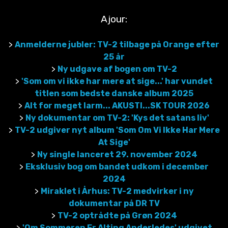
Ajour:
>
Anmelderne jubler: TV-2 tilbage på Orange efter
25 år
>
Ny udgave af bogen om TV-2
>
'Som om vi ikke har mere at sige...' har vundet
titlen som bedste danske album 2025
>
Alt for meget larm... AKUSTI...SK TOUR 2026
>
Ny dokumentar om TV-2: 'Kys det satans liv'
>
TV-2 udgiver nyt album 'Som Om Vi Ikke Har Mere
At Sige'
>
Ny single lanceret 29. november 2024
>
Eksklusiv bog om bandet udkom i december
2024
>
Miraklet i Århus: TV-2 medvirker i ny
dokumentar på DR TV
>
TV-2 optrådte på Grøn 2024
>
'Om Sommeren Er Alting Anderledes' udgivet