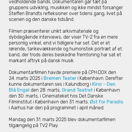
vedholdende bands. Dokumentaren går tæt på
gruppens udvikling, musikken og ikke mindst forsanger
Steffen Brandts refleksioner over tidens gang, livet på
scenen og den danske tidsånd.
Filmen præsenterer unikt arkivmateriale og
dybdegående interviews, der viser TV-2 fra en mere
personlig vinkel, end vi tidligere har set. Det er et
rørende, tankevækkende og humoristisk portræt af et
band, der trods deres beskedne fremtoning har sat et
markant aftryk på dansk musik.
Dokumentarfilmen havde premiere på CPH:DOX den
24. marts 2025 i
Bremen Teater
i København. Derefter
kunne dokumentaren ses i Kalundborg i
Kino – Den
Blå Engel
den 28. marts,
Grand Teatret
i København
den 30. marts, i Cinemateket hos Det Danske
Filminstitut i København den 31. marts.
Øst for Paradis
i Aarhus har den på programmet i april måned.
Mandag den 31. marts 2025 blev dokumentarfilmen
tilgængelig på TV2 Play.