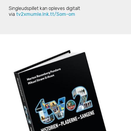
Singleudspillet kan opleves digitalt
via
tv2xmumle.lnk.tt/Som-om