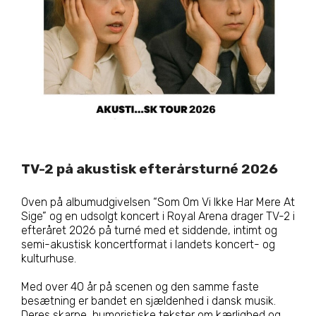
TV-2 på akustisk efterårsturné 2026
Oven på albumudgivelsen “Som Om Vi Ikke Har Mere At
Sige” og en udsolgt koncert i Royal Arena drager TV-2 i
efteråret 2026 på turné med et siddende, intimt og
semi-akustisk koncertformat i landets koncert- og
kulturhuse.
Med over 40 år på scenen og den samme faste
besætning er bandet en sjældenhed i dansk musik.
Deres skarpe, humoristiske tekster om kærlighed og