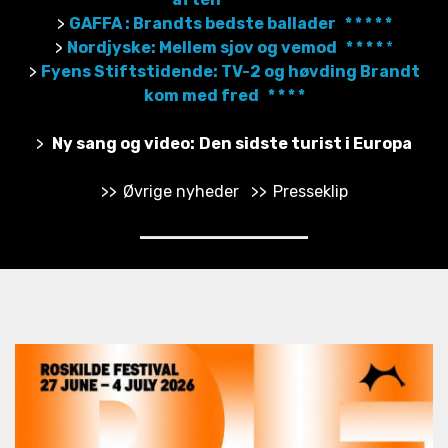
>
GAFFA : Brandts bedste ballader * * * * *
>
Nordjyske: Mellem sjov og vemod * * * *
*
>
Fyens Stiftstidende: TV-2 og høvding Brandt
kom med fred * * * *
>
Ny sang og video:
Den sidste turist i Europa
>>
Øvrige nyheder
>>
Presseklip