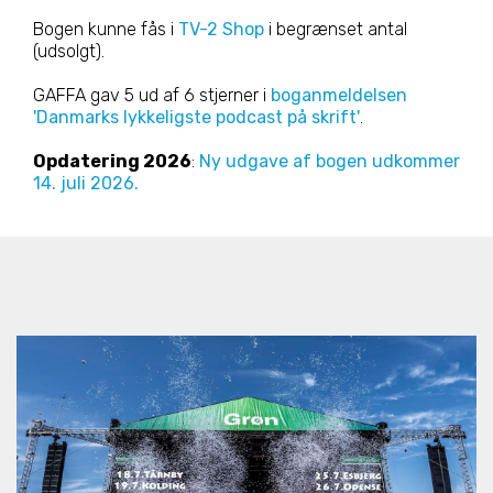
Bogen kunne fås i
TV-2 Shop
i begrænset antal
(udsolgt).
GAFFA gav 5 ud af 6 stjerner i
boganmeldelsen
'Danmarks lykkeligste podcast på skrift'
.
Opdatering 2026
:
Ny udgave af bogen udkommer
14. juli 2026.