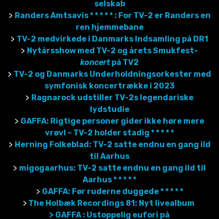
selskab
>
Randers Amtsavis * * * * * :
For TV-2 er Randers en
ren hjemmebane
>
TV-2 medvirkede i Danmarks Indsamling på DR1
>
Nytårsshow med TV-2 og årets Smukfest-
koncert
på TV2
>
TV-2 og Danmarks Underholdningsorkester med
symfonisk koncertrække i 2023
>
Ragnarock udstiller TV-2s legendariske
lydstudie
>
GAFFA: Rigtige personer gider ikke høre mere
vrøvl – TV-2 holder stadig * * * * *
>
Herning Folkeblad: TV-2 satte endnu en gang ild
til Aarhus
>
migogaarhus: TV-2 satte endnu en gang ild til
Aarhus * * * * *
>
GAFFA: Før ruderne duggede * * * * *
>
The Holbæk Recordings 81: Nyt livealbum
> GAFFA : Ustoppelig eufori på